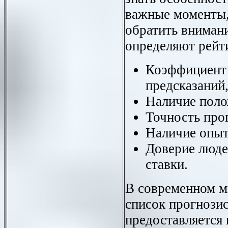
важные моменты,
обратить вниман
определяют рейт
Коэффициент
предсказаний
Наличие поло
Точность про
Наличие опыт
Доверие люде
ставки.
В современном м
список прогнозис
предоставляется