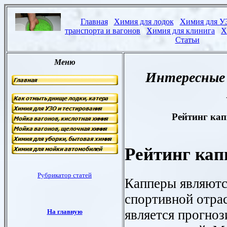
Интересные
Рейтинг кап
Рейтинг кап
Капперы являютс
спортивной отрас
является прогноз