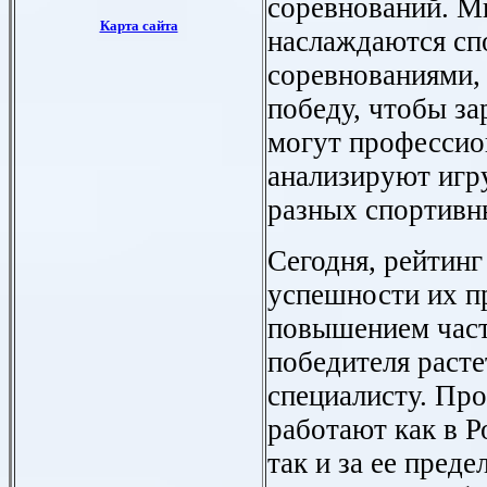
соревнований. М
наслаждаются с
соревнованиями, 
победу, чтобы за
могут профессио
анализируют игр
разных спортивн
Сегодня, рейтинг
успешности их п
повышением час
победителя расте
специалисту. Пр
работают как в 
так и за ее пред