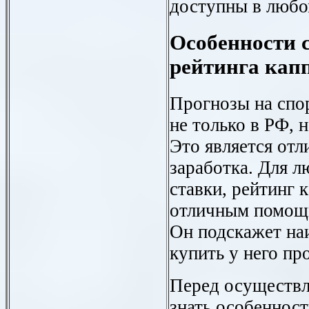
доступны в любо
Особенности 
рейтинга кап
Прогнозы на спо
не только в РФ, н
Это является от
заработка. Для л
ставки, рейтинг 
отличным помощн
Он подскажет на
купить у него пр
Перед осуществл
знать особенност