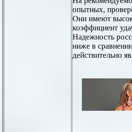
На рекомендуемо
опытных, провер
Они имеют высок
коэффициент уда
Надежность росс
ниже в сравнени
действительно я