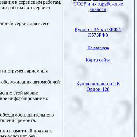
ования к сервисным работам,
рии работы автосервиса
анный сервис для всего
и инструментарием для
 обслуживания автомобилей
менно этой марки;
нное информирование о
еобходимость длительного
твления ремонта.
енно грамотный подход к
ых условиях без