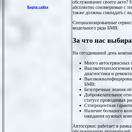
обслуживание своего авто? 
абсолютно соизмеримые с тем
также должны совпадать с в
Специализированные сервисы
модельного ряда БМВ.
За что нас выбир
На сегодняшний день компа
Много автосервисных 
Высокотехнологичная м
диагностики и ремонта
Высококвалифицирован
БМВ;
Безупречные знания об
Доброжелательное отно
статусе проводимых ра
Стопроцентная гаранти
Наличие большого коли
ожидания нужных комп
Автосервис работает в рамк
обслуживанию автомобилей, 