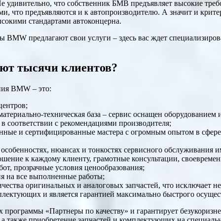
Не удивительно, что собственник БМВ предъявляет высокие треб
и, что предъявляются и к автопроизводителю. А значит и крите
ысокими стандартами автоконцерна.
 BMW предлагают свои услуги – здесь вас ждет специализиров
ают тысячи клиентов?
ния BMW – это:
центров;
атериально-техническая база – сервис оснащен оборудованием 
 в соответствии с рекомендациями производителя;
ные и сертифицированные мастера с огромным опытом в сфере
 особенностях, нюансах и тонкостях сервисного обслуживания и
шение к каждому клиенту, грамотные консультации, своевреме
бот, прозрачные условия ценообразования;
я на все выполненные работы;
чества оригинальных и аналоговых запчастей, что исключает н
лектующих и является гарантией максимально быстрого осущес
ах программы «Партнеры по качеству» и гарантирует безукоризн
а также приобретение запчастей и комплектующих на специальн