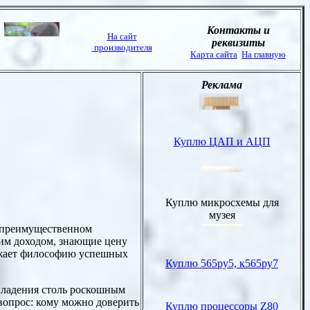
 преимущественном
им доходом, знающие цену
ажает философию успешных
 владения столь роскошным
вопрос: кому можно доверить